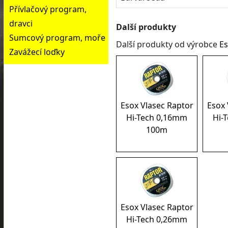
Přívlačový program,
dravci
Další produkty
Sumcový program, moře
Další produkty od výrobce
E
Zavážecí loďky
Esox Vlasec Raptor
Esox 
Hi-Tech 0,16mm
Hi-
100m
Esox Vlasec Raptor
Hi-Tech 0,26mm