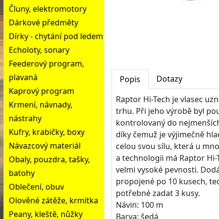
Čluny, elektromotory
Dárkové předměty
Dírky - chytání pod ledem
Echoloty, sonary
Feederový program,
plavaná
Dotazy
Popis
Kaprový program
Raptor Hi-Tech je vlasec uz
Krmení, návnady,
trhu. Při jeho výrobě byl po
nástrahy
kontrolovaný do nejmenších
Kufry, krabičky, boxy
díky čemuž je výjimečně hla
Návazcový materiál
celou svou sílu, která u mn
a technologii má Raptor Hi
Obaly, pouzdra, tašky,
velmi vysoké pevnosti. Dodá
batohy
propojené po 10 kusech, te
Oblečení, obuv
potřebné zadat 3 kusy.
Olověné zátěže, krmítka
Návin: 100 m
Peany, kleště, nůžky
Barva: šedá