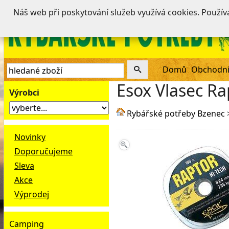
Náš web při poskytování služeb využívá cookies. Použí
Domů
Obchodní
Esox Vlasec R
Výrobci
Rybářské potřeby Bzenec
Novinky
Doporučujeme
Sleva
Akce
Výprodej
Camping