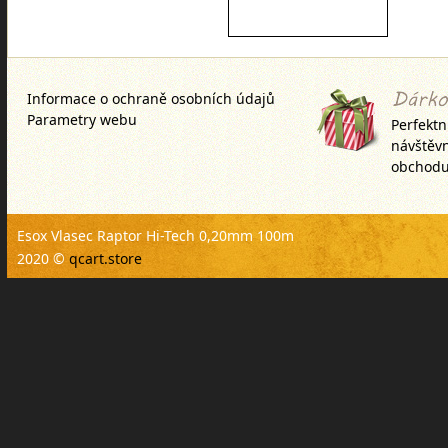
Informace o ochraně osobních údajů
Parametry webu
Perfektn
návštěv
obchodu
Esox Vlasec Raptor Hi-Tech 0,20mm 100m
2020 ©
qcart.store