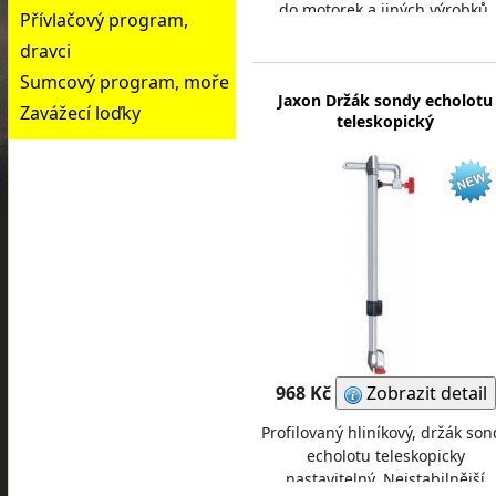
do motorek a jiných výrobků.
Přívlačový program,
Vhodná k nabíjení Lead-Acid,
dravci
AGM Gel n
Sumcový program, moře
Jaxon Držák sondy echolotu
Zavážecí loďky
teleskopický
968 Kč
Zobrazit detail
Profilovaný hliníkový, držák son
echolotu teleskopicky
nastavitelný. Nejstabilnější