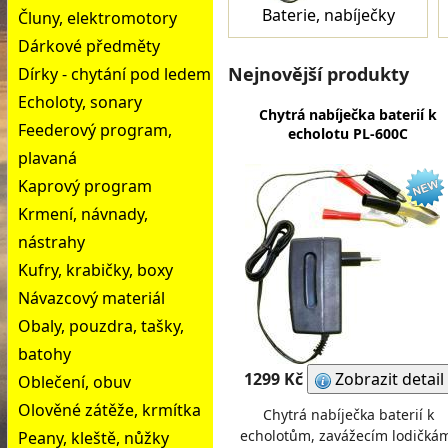
Baterie, nabíječky
Čluny, elektromotory
Dárkové předměty
Nejnovější produkty
Dírky - chytání pod ledem
Echoloty, sonary
Chytrá nabíječka baterií k
Feederový program,
echolotu PL-600C
plavaná
Kaprový program
Krmení, návnady,
nástrahy
Kufry, krabičky, boxy
Návazcový materiál
Obaly, pouzdra, tašky,
batohy
1299 Kč
Zobrazit detail
Oblečení, obuv
Olověné zátěže, krmítka
Chytrá nabíječka baterií k
echolotům, zavážecím lodičká
Peany, kleště, nůžky