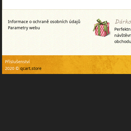
uchycení pro vaší sondu echolo
jednoduchá montáž -
Informace o ochraně osobních údajů
Parametry webu
Perfektn
návštěv
obchodu
Příslušenství
2020 ©
qcart.store