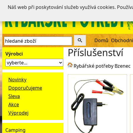
Náš web při poskytování služeb využívá cookies. Použí
Domů
Obchodní
Příslušenství
Výrobci
Rybářské potřeby Bzenec
Novinky
Doporučujeme
Sleva
Akce
Výprodej
Camping