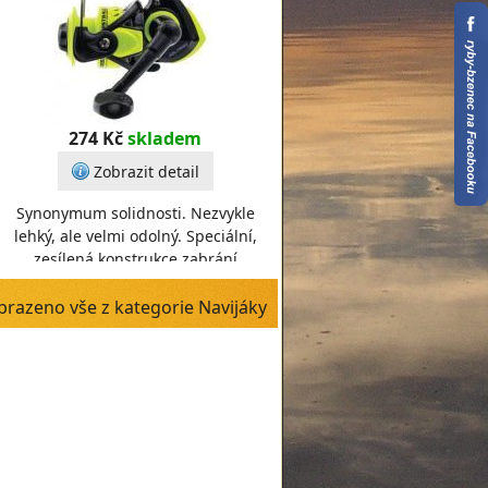
274 Kč
skladem
Zobrazit detail
Synonymum solidnosti. Nezvykle
lehký, ale velmi odolný. Speciální,
zesílená konstrukce zabrání
poškození či utržení řadiče
navijáku během ne
brazeno vše z kategorie Navijáky