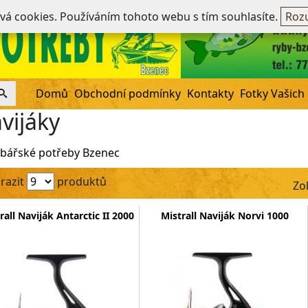
Ne
ívá cookies. Používáním tohoto webu s tím souhlasíte.
Rozu
Domů
Obchodní podmínky
Kontakty
Fotky Vašich
vijáky
bářské potřeby Bzenec
razit
produktů
Zo
rall Naviják Antarctic II 2000
Mistrall Naviják Norvi 1000