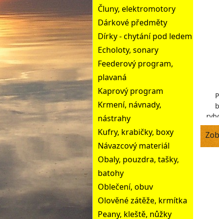
Čluny, elektromotory
Dárkové předměty
Dírky - chytání pod ledem
Echoloty, sonary
Feederový program,
plavaná
Kaprový program
P
Krmení, návnady,
b
rybo
nástrahy
Kufry, krabičky, boxy
Zob
id
Návazcový materiál
Obaly, pouzdra, tašky,
batohy
Oblečení, obuv
Olověné zátěže, krmítka
Peany, kleště, nůžky