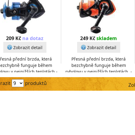
209 Kč
na dotaz
249 Kč
skladem
Zobrazit detail
Zobrazit detail
řesná přední brzda, která
Přesná přední brzda, která
ezchybně funguje během
bezchybně funguje během
lovu v nejnižších teplotách.-
rybolovu v nejnižších teplotách. -
zajímavý, moderní design-
Atraktivní vzhled se zajímavou re
razit
produktů
eálně přizpůsobený vnitřní
Zo