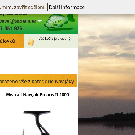
přihlášen -
přihlásit
~
Registrovat
mím, zavřít sdělení.
Další informace
Váš
košík
je prázdný.
 úlovků
brazeno vše z kategorie Navijáky
Mistrall Naviják Polaris II 1000