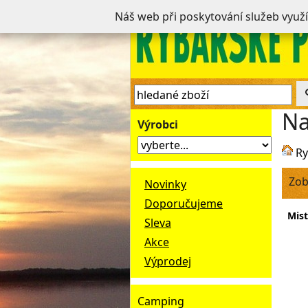
Náš web při poskytování služeb využ
Na
Výrobci
Ry
Zob
Novinky
Doporučujeme
Mist
Sleva
Akce
Výprodej
Camping