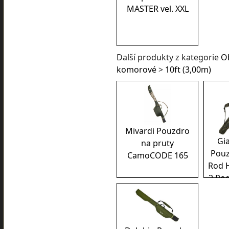
MASTER vel. XXL
Další produkty z kategorie
Ob
komorové
>
10ft (3,00m)
Mivardi Pouzdro
Gia
na pruty
Pouz
CamoCODE 165
Rod H
2 Rod