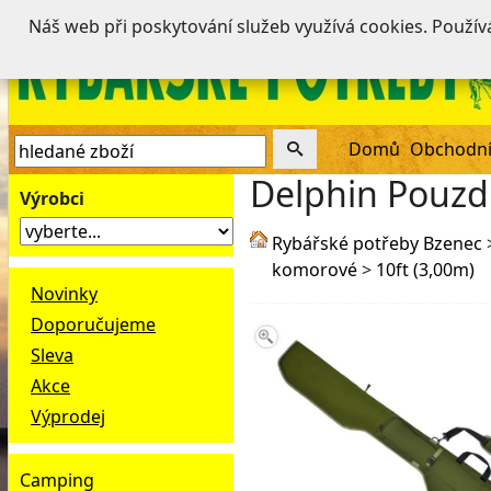
Náš web při poskytování služeb využívá cookies. Použí
Domů
Obchodní
Delphin Pouzd
Výrobci
Rybářské potřeby Bzenec
komorové
>
10ft (3,00m)
Novinky
Doporučujeme
Sleva
Akce
Výprodej
Camping