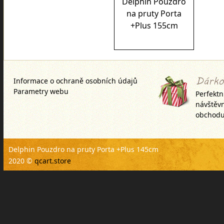
Delphin Pouzdro
na pruty Porta
+Plus 155cm
Informace o ochraně osobních údajů
Parametry webu
Perfektn
návštěv
obchodu
Delphin Pouzdro na pruty Porta +Plus 145cm
2020 ©
qcart.store