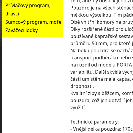
zem, aniž by došlo k jeho 
Přívlačový program,
Pouzdro je na všech stěnác
dravci
měkkou výstelkou. Tím páde
Sumcový program, moře
Obě vnitřní komory na pruty
Díky rozšířené části pro ul
Zavážecí loďky
používané kaprařské sestavy
průměru 50 mm, pro které j
Na boku pouzdra se nachází
transport podběráku nebo vid
na rozdíl od modelu PORTA n
variabilitu. Další skvělá v
části umístěna malá kapsa, d
drobnosti.
Kvalitní zipy s běžcem, kom
pouzdra, což jen dotváří j
využití.
Technické parametry:
- Vnější délka pouzdra: 170