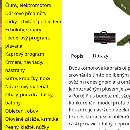
Čluny, elektromotory
Dárkové předměty
Dírky - chytání pod ledem
Echoloty, sonary
Feederový program,
plavaná
Kaprový program
Dotazy
Popis
Krmení, návnady,
Dvoukomorové kaprařské pou
nástrahy
srovnání s tímto oblíbený
Kufry, krabičky, boxy
svěžím redesignem a kromě 
Návazcový materiál
Jednoznačným plusem je zv
Obaly, pouzdra, tašky,
v Portě Plus budete mít vždy
batohy
konkurenční model prutu d
Pouzdro je navrženo v zelen
Oblečení, obuv
textilie, která bez problém
Olověné zátěže, krmítka
části je navíc odolný, nep
Peany, kleště, nůžky