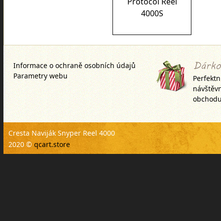
Protocol Reel
4000S
Informace o ochraně osobních údajů
Parametry webu
Perfektn
návštěv
obchodu
Cresta Naviják Snyper Reel 4000
2020 ©
qcart.store