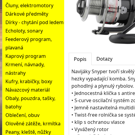
Čluny, elektromotory
Dárkové předměty
Dírky - chytání pod ledem
Echoloty, sonary
Feederový program,
plavaná
Kaprový program
Dotazy
Popis
Krmení, návnady,
Navijáky Snyper tvoří skvělý
nástrahy
hezky vypadající komba. Sny
Kufry, krabičky, boxy
pohodlný a plynulý rybolov.
Návazcový materiál
• Jednocestná klička s anti
Obaly, pouzdra, tašky,
• S-curve oscilační systém z
batohy
• Jemně nastavitelná multid
• Twist-free rolnička se sy
Oblečení, obuv
• klip s ochranou vlasce
Olověné zátěže, krmítka
• Vyvážený rotor
Peany, kleště, nůžky