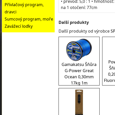
• převod: 5,0 : 1 • hmotnost
Přívlačový program,
na 1 otočení: 77cm
dravci
Sumcový program, moře
Další produkty
Zavážecí loďky
Další produkty od výrobce
S
Pow
Gamakatsu Šňůra
Šňů
G-Power Great
0,2
Ocean 0,30mm
Fluor
17kg 1m