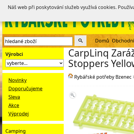
Náš web při poskytování služeb využívá cookies. Použí
Domů
Obchodní
CarpLinq Zaráž
Výrobci
Stoppers Yell
Rybářské potřeby Bzenec
Novinky
Doporučujeme
Sleva
Akce
Výprodej
Camping