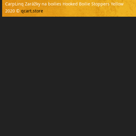
CarpLinq Zarážky na boilies Hooked Boilie Stoppers Yellow
2020 ©
qcart.store