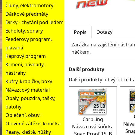
Čluny, elektromotory
Dárkové předměty
Dírky - chytání pod ledem
Echoloty, sonary
Dotazy
Popis
Feederový program,
Zarážka na zajištění nástr
plavaná
háčkem.
Kaprový program
Krmení, návnady,
Další produkty
nástrahy
Další produkty od výrobce
Ca
Kufry, krabičky, boxy
Návazcový materiál
Obaly, pouzdra, tašky,
batohy
Oblečení, obuv
CarpLinq
Olověné zátěže, krmítka
Náva
Návazcová šňůrka
Sna
Peany, kleště, nůžky
Snag Proof 15LB