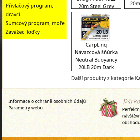
20m
Přívlačový program,
20m Steel Grey
dravci
Sumcový program, moře
Zavážecí loďky
CarpLinq
Návazcová šňůrka
Neutral Buoyancy
20LB 20m Dark
Brown
Další produkty z kategorie
K
Informace o ochraně osobních údajů
Parametry webu
Perfektn
návštěv
obchodu