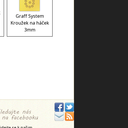
k
Graff System
Kroužek na háček
3mm
idejte se k našim