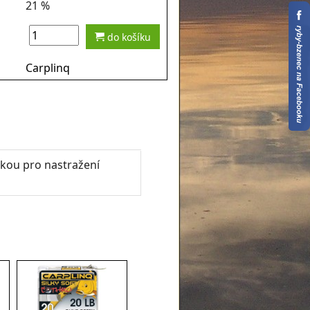
21 %
do košíku
Carplinq
kou pro nastražení