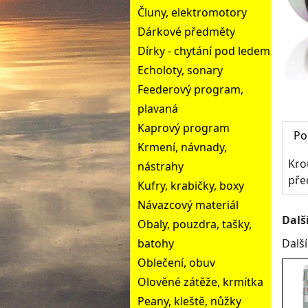
Čluny, elektromotory
Dárkové předměty
Dírky - chytání pod ledem
Echoloty, sonary
Feederový program,
plavaná
Kaprový program
Po
Krmení, návnady,
Kro
nástrahy
pře
Kufry, krabičky, boxy
Návazcový materiál
Dalš
Obaly, pouzdra, tašky,
batohy
Dalš
Oblečení, obuv
Olověné zátěže, krmítka
Peany, kleště, nůžky