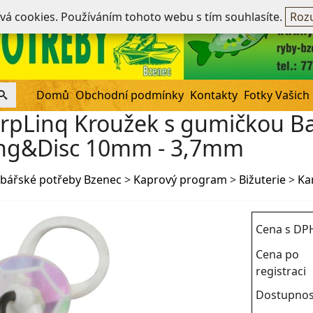
Ne
ívá cookies. Používáním tohoto webu s tím souhlasíte.
Rozu
Domů
Obchodní podmínky
Kontakty
Fotky Vašich
rpLinq Kroužek s gumičkou Ba
ng&Disc 10mm - 3,7mm
bářské potřeby Bzenec
>
Kaprový program
>
Bižuterie
>
Ka
Cena s DP
Cena po
registraci
Dostupnos