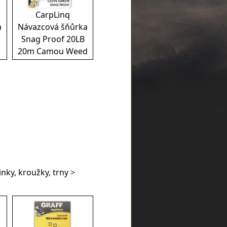
CarpLinq
a
Návazcová šňůrka
Snag Proof 20LB
20m Camou Weed
nky, kroužky, trny
>