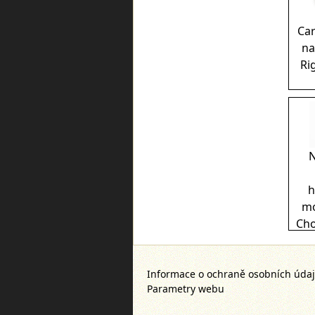
Car
na
Ri
N
h
mo
Cho
Informace o ochraně osobních úda
Parametry webu