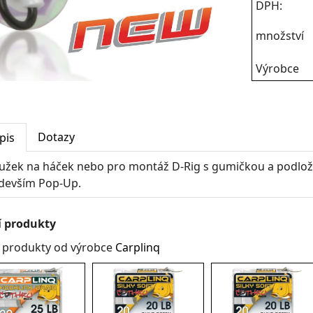
DPH:
množství
Výrobce
Dotazy
pis
užek na háček nebo pro montáž D-Rig s gumičkou a podlož
devším Pop-Up.
í produkty
í produkty od výrobce
Carplinq