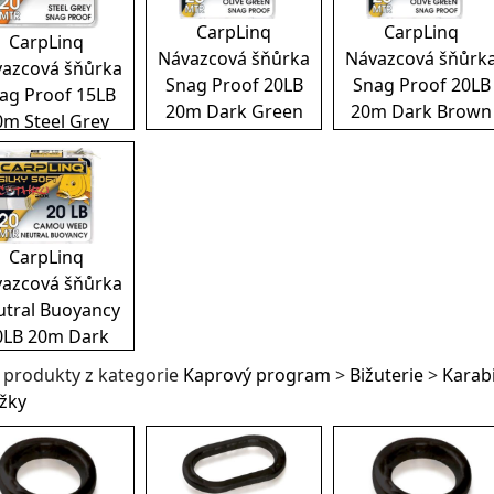
CarpLinq
CarpLinq
CarpLinq
Návazcová šňůrka
Návazcová šňůrk
azcová šňůrka
Snag Proof 20LB
Snag Proof 20LB
ag Proof 15LB
20m Dark Green
20m Dark Brown
0m Steel Grey
CarpLinq
azcová šňůrka
utral Buoyancy
0LB 20m Dark
Brown
í produkty z kategorie
Kaprový program
>
Bižuterie
>
Karabi
žky