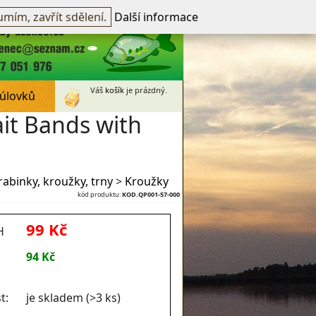
přihlášen -
přihlásit
~
Registrovat
mím, zavřít sdělení.
Další informace
Váš
košík
je prázdný.
 úlovků
it Bands with
rabinky, kroužky, trny
>
Kroužky
kód produktu:
KOD.QP001-57-000
99 Kč
H
94 Kč
t:
je skladem (>3 ks)