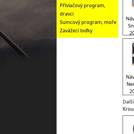
Přívlačový program,
dravci
Náv
Sumcový program, moře
Sn
Zavážecí loďky
2
Náv
Ne
2
Dalš
Krou