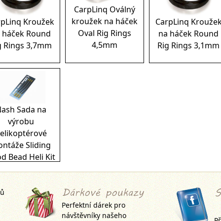
CarpLinq Oválný
kroužek na háček
pLinq Kroužek
CarpLinq Krouže
Oval Rig Rings
 háček Round
na háček Round
4,5mm
g Rings 3,7mm
Rig Rings 3,1mm
ash Sada na
výrobu
elikoptérové
ntáže Sliding
d Bead Heli Kit
jů
Perfektní dárek pro
návštěvníky našeho
Př