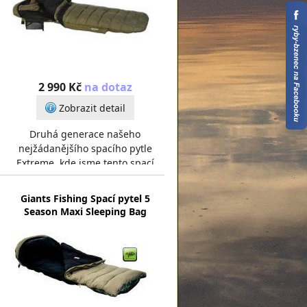
2 990 Kč
na dotaz
Zobrazit detail
Druhá generace našeho
nejžádanějšího spacího pytle
Extreme, kde jsme tento spací
pytel dovedli k úplné
dokonalosti.Tento spací pytel byl
Giants Fishing Spací pytel 5
vel
Season Maxi Sleeping Bag