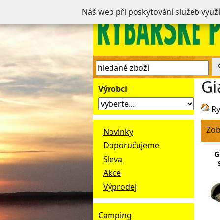
Náš web při poskytování služeb využ
Gi
Výrobci
Ry
Zob
Novinky
Doporučujeme
G
Sleva
Akce
Výprodej
Camping