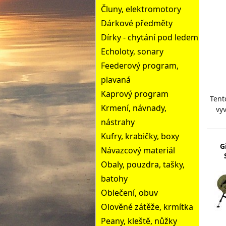
Čluny, elektromotory
Dárkové předměty
Dírky - chytání pod ledem
Echoloty, sonary
Feederový program,
plavaná
Kaprový program
Tent
Krmení, návnady,
vyv
nástrahy
ma
Kufry, krabičky, boxy
G
Návazcový materiál
Obaly, pouzdra, tašky,
batohy
Oblečení, obuv
Olověné zátěže, krmítka
Peany, kleště, nůžky