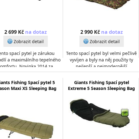
2 699 Kč
na dotaz
2 990 Kč
na dotaz
Zobrazit detail
Zobrazit detail
ento spací pytel je zárukou
Tento spací pytel byl velmi pečlivě
dlí a maximálního tepelného
vyvíjen a byly na něj použity ty
komfortu. Novinka 2014 za
nejlepší a nejmodernější
neuvěřitelnou zaváděcí
materiály.Na vnější vrstvu, byl
nu!Tento spací pytel byl vel
použit velmi p
iants Fishing Spací pytel 5
Giants Fishing Spací pytel
ason Maxi XS Sleeping Bag
Extreme 5 Season Sleeping Bag