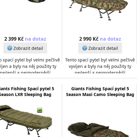
2 399 Kč
na dotaz
2 990 Kč
na dotaz
Zobrazit detail
Zobrazit detail
o spací pytel byl velmi pečlivě
Tento spací pytel byl velmi pečlivě
íjen a byly na něj použity ty
vyvíjen a byly na něj použity ty
nejlepší a nejmodernější
nejlepší a nejmodernější
teriály.Na vnější vrstvu, byl
materiály.Na vnější vrstvu, byl
použit velmi p
použit velmi p
iants Fishing Spací pytel 5
Giants Fishing Spací pytel 5
Season LXR Sleeping Bag
Season Maxi Camo Sleeping Bag