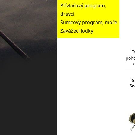
Přívlačový program,
dravci
Sumcový program, moře
Zavážecí loďky
T
poho
ce
G
Se