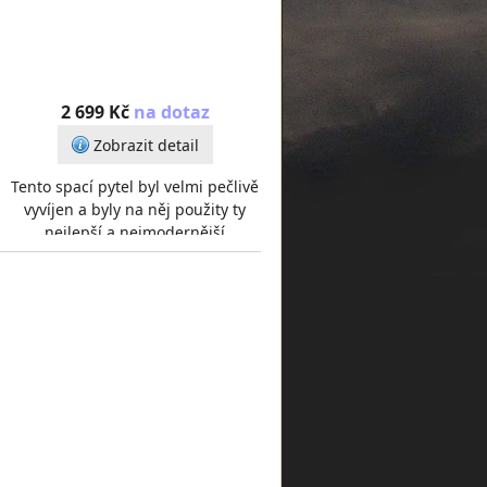
2 699 Kč
na dotaz
Zobrazit detail
Tento spací pytel byl velmi pečlivě
vyvíjen a byly na něj použity ty
nejlepší a nejmodernější
materiály.Na vnější vrstvu, byl
použit velmi p