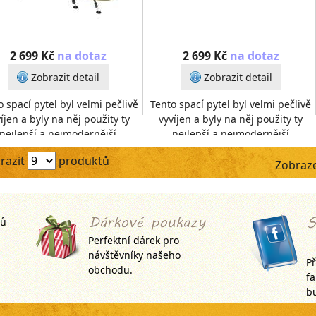
2 699 Kč
na dotaz
2 699 Kč
na dotaz
Zobrazit detail
Zobrazit detail
o spací pytel byl velmi pečlivě
Tento spací pytel byl velmi pečlivě
íjen a byly na něj použity ty
vyvíjen a byly na něj použity ty
nejlepší a nejmodernější
nejlepší a nejmodernější
teriály.Na vnější vrstvu, byl
materiály.Na vnější vrstvu, byl
razit
produktů
použit velmi p
použit velmi p
Zobraze
jů
Perfektní dárek pro
návštěvníky našeho
Př
obchodu.
f
bu