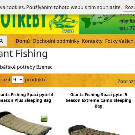
Ne
ívá cookies. Používáním tohoto webu s tím souhlasíte.
Rozu
Domů
Obchodní podmínky
Kontakty
Fotky Vašich
ant Fishing
bářské potřeby Bzenec
razit
produktů
Zobraze
iants Fishing Spací pytel 4
Giants Fishing Spací pytel 5
Season Plus Sleeping Bag
Season Extreme Camo Sleeping
Bag