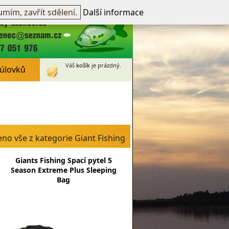
přihlášen -
přihlásit
~
Registrovat
mím, zavřít sdělení.
Další informace
Váš
košík
je prázdný.
 úlovků
no vše z kategorie Giant Fishing
Giants Fishing Spací pytel 5
Season Extreme Plus Sleeping
Bag