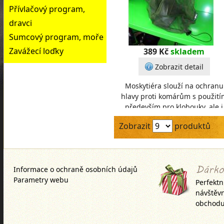
Přívlačový program,
dravci
Sumcový program, moře
Zavážecí loďky
389 Kč
skladem
Zobrazit detail
Moskytiéra slouží na ochranu
hlavy proti komárům s použití
především pro klobouky, ale i
kšiltovky. Její horní část je v tom
Zobrazit
produktů
případě uzav
Informace o ochraně osobních údajů
Parametry webu
Perfektn
návštěv
obchodu