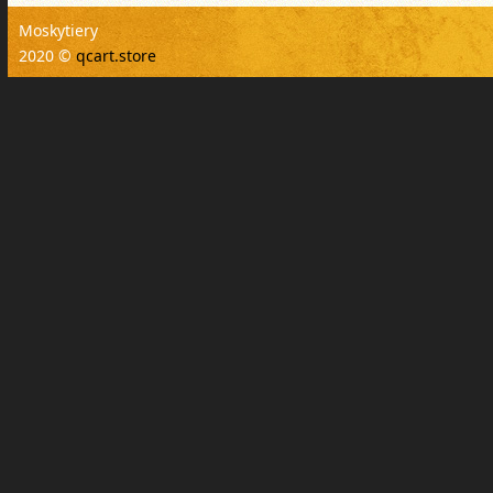
Moskytiery
2020 ©
qcart.store