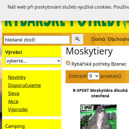
Náš web při poskytování služeb využívá cookies. Použí
Domů
Obchodní
Moskytiery
Výrobci
Rybářské potřeby Bzenec
Zobrazit
produktů
Novinky
Doporučujeme
R-SPEKT Moskytiéra dlouhá
Sleva
otevřená
Akce
Výprodej
Camping