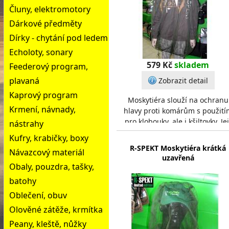
Čluny, elektromotory
Dárkové předměty
Dírky - chytání pod ledem
Echoloty, sonary
579 Kč
skladem
Feederový program,
plavaná
Zobrazit detail
Kaprový program
Moskytiéra slouží na ochranu
Krmení, návnady,
hlavy proti komárům s použití
pro klobouky, ale i kšiltovky. Jej
nástrahy
horní část je otevřená a jištěn
Kufry, krabičky, boxy
stahovací g
R-SPEKT Moskytiéra krátká
Návazcový materiál
uzavřená
Obaly, pouzdra, tašky,
batohy
Oblečení, obuv
Olověné zátěže, krmítka
Peany, kleště, nůžky