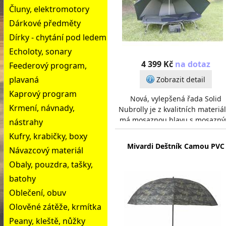
Čluny, elektromotory
Dárkové předměty
Dírky - chytání pod ledem
Echoloty, sonary
4 399 Kč
na dotaz
Feederový program,
plavaná
Zobrazit detail
Kaprový program
Nová, vylepšená řada Solid
Krmení, návnady,
Nubrolly je z kvalitních materiá
má mosaznou hlavu s mosazn
nástrahy
šroubem pro snadné a bezpeč
Kufry, krabičky, boxy
nastavení výšky. D
Mivardi Deštník Camou PVC
Návazcový materiál
Obaly, pouzdra, tašky,
batohy
Oblečení, obuv
Olověné zátěže, krmítka
Peany, kleště, nůžky