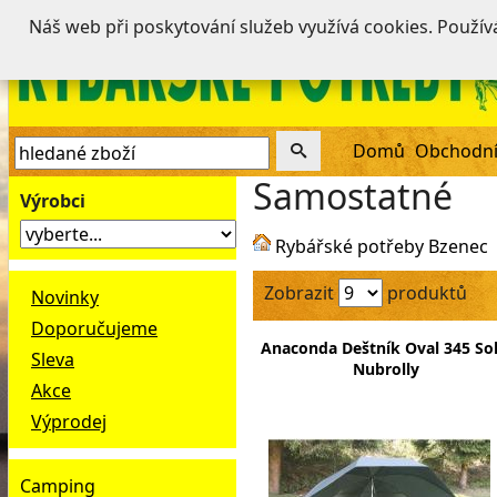
Náš web při poskytování služeb využívá cookies. Použí
Domů
Obchodní
Samostatné
Výrobci
Rybářské potřeby Bzenec
Zobrazit
produktů
Novinky
Doporučujeme
Anaconda Deštník Oval 345 Sol
Sleva
Nubrolly
Akce
Výprodej
Camping