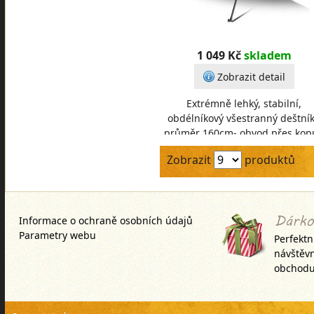
1 049 Kč
skladem
Zobrazit detail
Extrémně lehký, stabilní,
obdélníkový všestranný deštník
průměr 160cm- obvod přes kopu
220cm- materiál 190T Polyeste
Zobrazit
produktů
včetně stabilní k
Informace o ochraně osobních údajů
Parametry webu
Perfektn
návštěv
obchodu