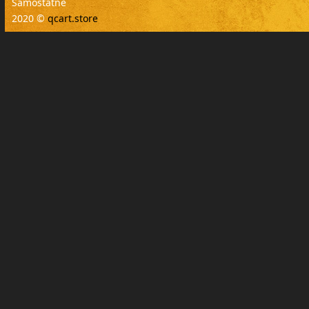
Samostatné
2020 ©
qcart.store