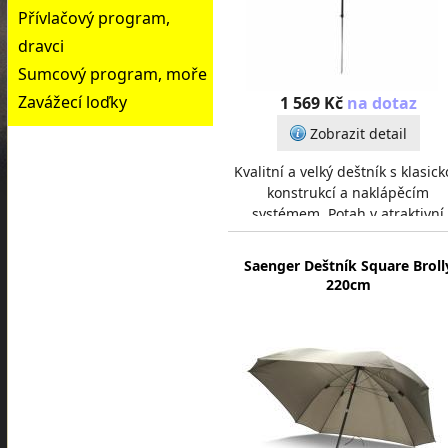
Přívlačový program,
dravci
Sumcový program, moře
Zavážecí loďky
1 569 Kč
na dotaz
Zobrazit detail
Kvalitní a velký deštník s klasic
konstrukcí a naklápěcím
systémem. Potah v atraktivní
maskáčové úpravě je vyroben 
odlehčeného, 100% ne
Saenger Deštník Square Broll
220cm