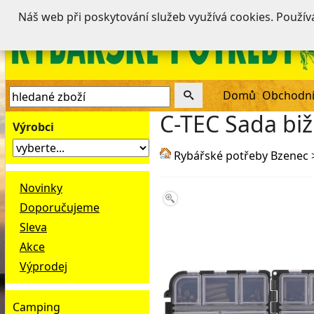
Náš web při poskytování služeb využívá cookies. Použí
Domů
Obchodní
C-TEC Sada biž
Výrobci
Rybářské potřeby Bzenec
Novinky
Doporučujeme
Sleva
Akce
Výprodej
Camping