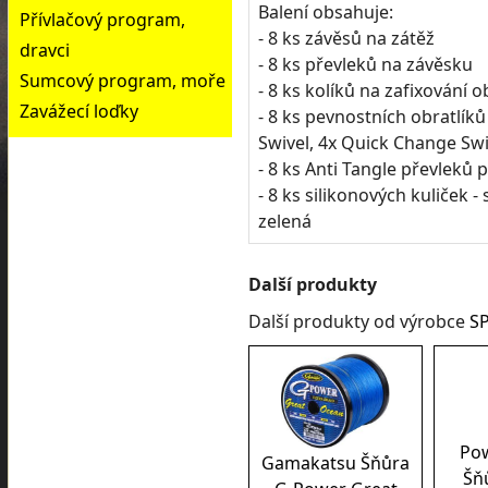
Balení obsahuje:
Přívlačový program,
- 8 ks závěsů na zátěž
dravci
- 8 ks převleků na závěsku
Sumcový program, moře
- 8 ks kolíků na zafixování o
Zavážecí loďky
- 8 ks pevnostních obratlík
Swivel, 4x Quick Change Swi
- 8 ks Anti Tangle převleků 
- 8 ks silikonových kuliček
zelená
Další produkty
Další produkty od výrobce
S
Pow
Gamakatsu Šňůra
Šňů