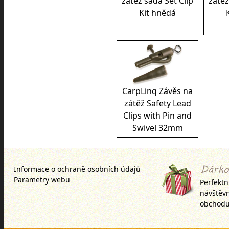
zátěž sada Set Clip
zátěž
Kit hnědá
CarpLinq Závěs na
zátěž Safety Lead
Clips with Pin and
Swivel 32mm
Informace o ochraně osobních údajů
Parametry webu
Perfektn
návštěv
obchodu