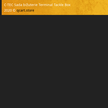
C-TEC Sada bižuterie Terminal Tackle Box
2020 ©
qcart.store