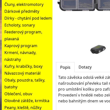
Čluny, elektromotory
Dárkové předměty
Dírky - chytání pod ledem
Echoloty, sonary
Feederový program,
plavaná
Kaprový program
Krmení, návnady,
nástrahy
Kufry, krabičky, boxy
Dotazy
Popis
Návazcový materiál
Tato závěska odolá velké zá
Obaly, pouzdra, tašky,
našroubování převleku tail 
batohy
pro umístění kolíku pro zafi
Oblečení, obuv
Provedení v hnědé nebo zel
Olověné zátěže, krmítka
nebo bahnitým dnem ve vo
Peany, kleště, nůžky