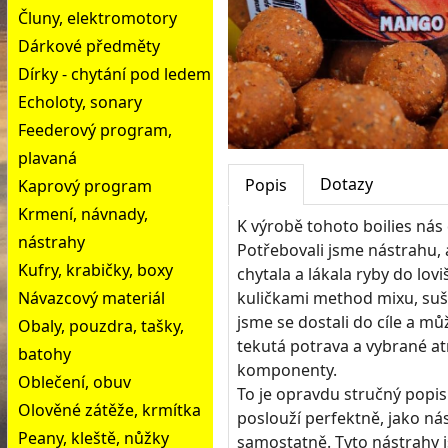
Čluny, elektromotory
Dárkové předměty
Dírky - chytání pod ledem
Echoloty, sonary
Feederový program,
plavaná
Dotazy
Popis
Kaprový program
Krmení, návnady,
K výrobě tohoto boilies nás
nástrahy
Potřebovali jsme nástrahu, 
Kufry, krabičky, boxy
chytala a lákala ryby do lov
Návazcový materiál
kuličkami method mixu, suše
jsme se dostali do cíle a m
Obaly, pouzdra, tašky,
tekutá potrava a vybrané atr
batohy
komponenty.
Oblečení, obuv
To je opravdu stručný popis.
Olověné zátěže, krmítka
poslouží perfektně, jako ná
Peany, kleště, nůžky
samostatně. Tyto nástrahy j