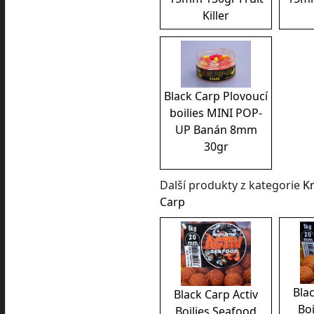
Killer
Black Carp Plovoucí
boilies MINI POP-
UP Banán 8mm
30gr
Další produkty z kategorie
K
Carp
Blac
Black Carp Activ
Bo
Boilies Seafood