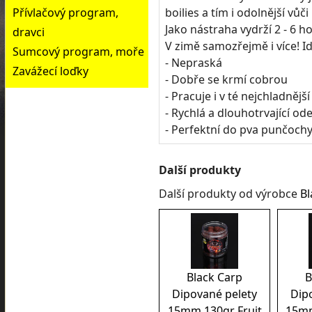
Přívlačový program,
boilies a tím i odolnější vůč
Jako nástraha vydrží 2 - 6 h
dravci
V zimě samozřejmě i více! Id
Sumcový program, moře
- Nepraská
Zavážecí loďky
- Dobře se krmí cobrou
- Pracuje i v té nejchladnějš
- Rychlá a dlouhotrvající od
- Perfektní do pva punčoch
Další produkty
Další produkty od výrobce
Bl
Black Carp
B
Dipované pelety
Dip
15mm 130gr Fruit
15mm