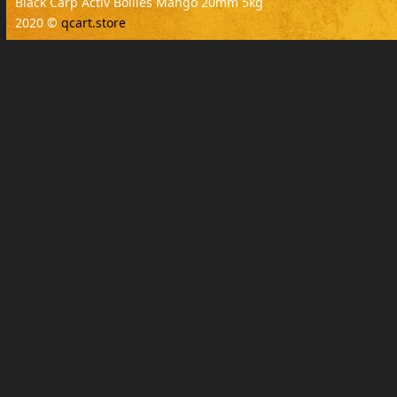
Black Carp Activ Boilies Mango 20mm 5kg
2020 ©
qcart.store