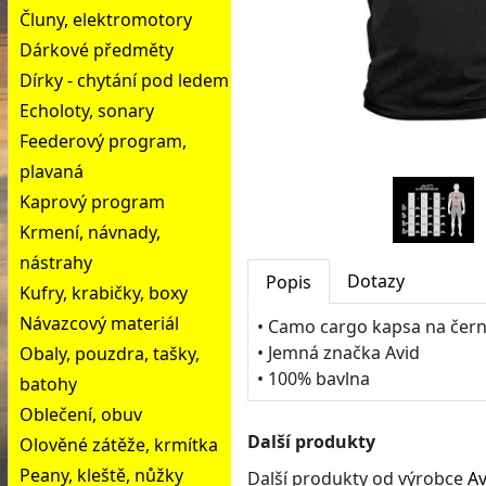
Čluny, elektromotory
Dárkové předměty
Dírky - chytání pod ledem
Echoloty, sonary
Feederový program,
plavaná
Kaprový program
Krmení, návnady,
nástrahy
Dotazy
Popis
Kufry, krabičky, boxy
Návazcový materiál
• Camo cargo kapsa na čern
• Jemná značka Avid
Obaly, pouzdra, tašky,
• 100% bavlna
batohy
Oblečení, obuv
Další produkty
Olověné zátěže, krmítka
Peany, kleště, nůžky
Další produkty od výrobce
Av