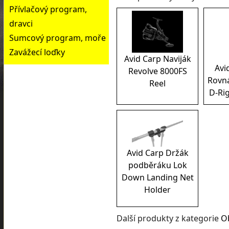
Přívlačový program,
dravci
Sumcový program, moře
Zavážecí loďky
Avid Carp Naviják
Avi
Revolve 8000FS
Rovn
Reel
D-Rig
Avid Carp Držák
podběráku Lok
Down Landing Net
Holder
Další produkty z kategorie
O