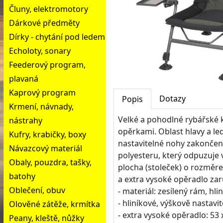
Čluny, elektromotory
Dárkové předměty
Dírky - chytání pod ledem
Echoloty, sonary
Feederový program,
plavaná
Kaprový program
Dotazy
Popis
Krmení, návnady,
Velké a pohodlné rybářské kř
nástrahy
opěrkami. Oblast hlavy a led
Kufry, krabičky, boxy
nastavitelné nohy zakončen
Návazcový materiál
polyesteru, který odpuzuje v
Obaly, pouzdra, tašky,
plocha (stoleček) o rozměre
batohy
a extra vysoké opěradlo za
Oblečení, obuv
- materiál: zesílený rám, hl
- hliníkové, výškově nastav
Olověné zátěže, krmítka
- extra vysoké opěradlo: 53
Peany, kleště, nůžky