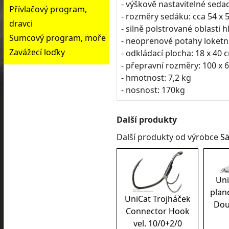
- výškově nastavitelné seda
Přívlačový program,
- rozměry sedáku: cca 54 x 
dravci
- silně polstrované oblasti h
Sumcový program, moře
- neoprenové potahy loketn
Zavážecí loďky
- odkládací plocha: 18 x 40 
- přepravní rozměry: 100 x 
- hmotnost: 7,2 kg
- nosnost: 170kg
Další produkty
Další produkty od výrobce
S
Uni
plan
UniCat Trojháček
Dou
Connector Hook
vel. 10/0+2/0