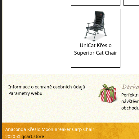
UniCat Křeslo
Superior Cat Chair
Informace o ochraně osobních údajů
Parametry webu
Perfektn
návštěv
obchodu
Anaconda Křeslo Moon Breaker Carp Chair
2020 ©
qcart.store