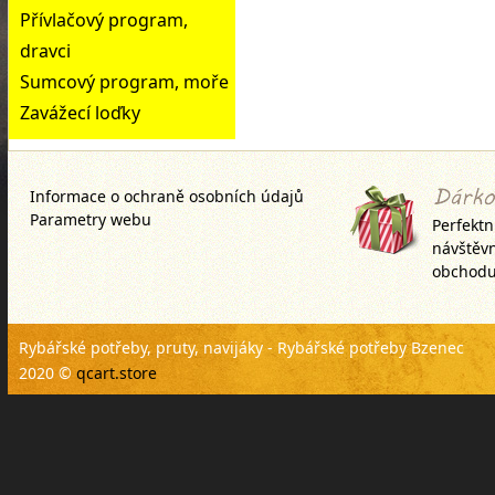
Přívlačový program,
dravci
Sumcový program, moře
Zavážecí loďky
Informace o ochraně osobních údajů
Parametry webu
Perfektn
návštěv
obchodu
Rybářské potřeby, pruty, navijáky - Rybářské potřeby Bzenec
2020 ©
qcart.store