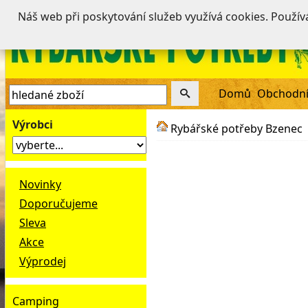
Náš web při poskytování služeb využívá cookies. Použí
Domů
Obchodní
Výrobci
Rybářské potřeby Bzenec
Novinky
Doporučujeme
Sleva
Akce
Výprodej
Camping